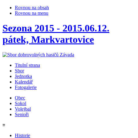
Rovnou na obsah
Rovnou na menu
Sezona 2015 - 2015.06.12.
pátek, Markvartovice
Titulní strana
Sbor
Jednotka
Kalendář
Fotogalerie
Obec
Sokol
Volejbal
Senioři
≡
Historie