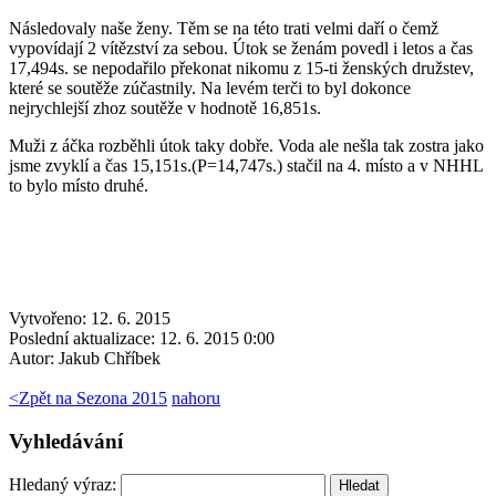
Následovaly naše ženy. Těm se na této trati velmi daří o čemž
vypovídají 2 vítězství za sebou. Útok se ženám povedl i letos a čas
17,494s. se nepodařilo překonat nikomu z 15-ti ženských družstev,
které se soutěže zúčastnily. Na levém terči to byl dokonce
nejrychlejší zhoz soutěže v hodnotě 16,851s.
Muži z áčka rozběhli útok taky dobře. Voda ale nešla tak zostra jako
jsme zvyklí a čas 15,151s.(P=14,747s.) stačil na 4. místo a v NHHL
to bylo místo druhé.
Vytvořeno: 12. 6. 2015
Poslední aktualizace: 12. 6. 2015 0:00
Autor:
Jakub Chříbek
<
Zpět na Sezona 2015
nahoru
Vyhledávání
Hledaný výraz: