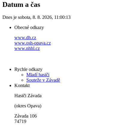
Datum a čas
Dnes je
sobota
,
8. 8. 2026
,
11:00:13
Obecné odkazy
www.dh.cz
www.osh-opava.cz
www.nhhl.cz
Rychle odkazy
Mladí hasiči
Souteže v Závadě
Kontakt
Hasiči Závada
(okres Opava)
Závada 106
74719