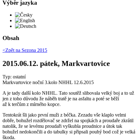
Výběr jazyka
Česky
English
Deutsch
Obsah
<Zpět na
Sezona 2015
2015.06.12. pátek, Markvartovice
Typ: ostatní
Markvartovice noční 3.kolo NHHL 12.6.2015
A je tady další kolo NHHL. Tato soutěž slibovala velký boj a to už
jen z toho důvodu že náběh tratě je na asfaltu a poté se běží
až k terčům z mírného kopce.
Tentokrát šli jako první muži z béčka. Zezadu vše klaplo velmi
dobře, bohužel rozdělovač se zdržel na spojkách a proudaře zkrátil
natolik, že se levému proudaři vyškubla proudnice a útok tak
bohužel nedokončili a do tabulky si připsali pouhý bod což je velká
škoda.