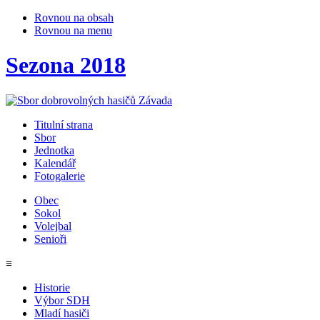
Rovnou na obsah
Rovnou na menu
Sezona 2018
Titulní strana
Sbor
Jednotka
Kalendář
Fotogalerie
Obec
Sokol
Volejbal
Senioři
≡
Historie
Výbor SDH
Mladí hasiči