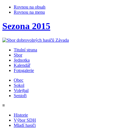
Rovnou na obsah
Rovnou na menu
Sezona 2015
Titulní strana
Sbor
Jednotka
Kalendář
Fotogalerie
Obec
Sokol
Volejbal
Senioři
≡
Historie
Výbor SDH
Mladí hasiči