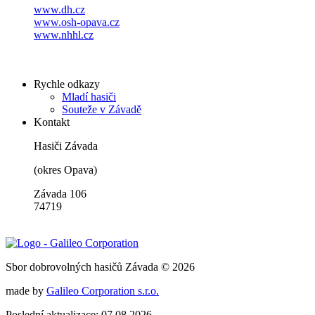
www.dh.cz
www.osh-opava.cz
www.nhhl.cz
Rychle odkazy
Mladí hasiči
Souteže v Závadě
Kontakt
Hasiči Závada
(okres Opava)
Závada 106
74719
Sbor dobrovolných hasičů Závada © 2026
made by
Galileo Corporation s.r.o.
Poslední aktualizace: 07.08.2026