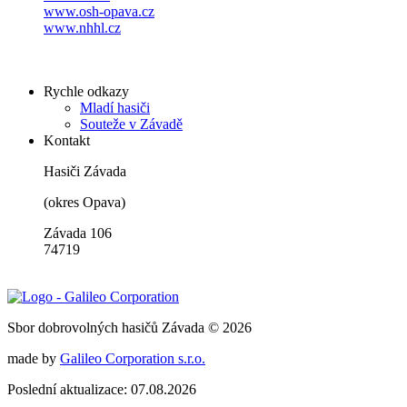
www.osh-opava.cz
www.nhhl.cz
Rychle odkazy
Mladí hasiči
Souteže v Závadě
Kontakt
Hasiči Závada
(okres Opava)
Závada 106
74719
Sbor dobrovolných hasičů Závada © 2026
made by
Galileo Corporation s.r.o.
Poslední aktualizace: 07.08.2026