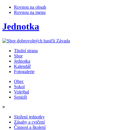
Rovnou na obsah
Rovnou na menu
Jednotka
Titulní strana
Sbor
Jednotka
Kalendář
Fotogalerie
Obec
Sokol
Volejbal
Senioři
≡
Složení jednotky
Zásahy a cvičení
Činnost a školení