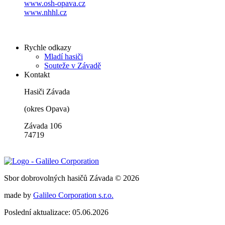
www.osh-opava.cz
www.nhhl.cz
Rychle odkazy
Mladí hasiči
Souteže v Závadě
Kontakt
Hasiči Závada
(okres Opava)
Závada 106
74719
Sbor dobrovolných hasičů Závada © 2026
made by
Galileo Corporation s.r.o.
Poslední aktualizace: 05.06.2026