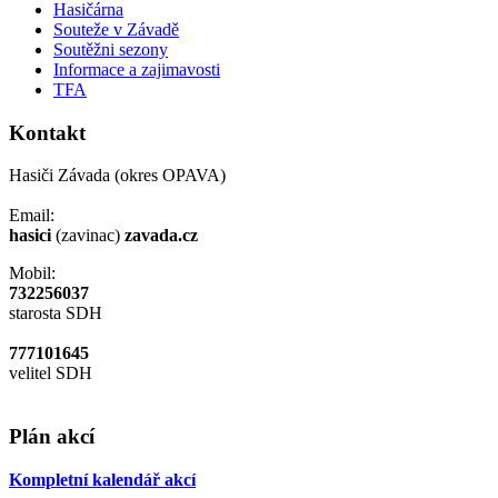
Hasičárna
Souteže v Závadě
Soutěžni sezony
Informace a zajimavosti
TFA
Kontakt
Hasiči Závada (okres OPAVA)
Email:
hasici
(zavinac)
zavada.cz
Mobil:
732256037
starosta SDH
777101645
velitel SDH
Plán akcí
Kompletní kalendář akcí