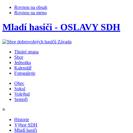
Rovnou na obsah
Rovnou na menu
Mladí hasiči - OSLAVY SDH
Titulní strana
Sbor
Jednotka
Kalendář
Fotogalerie
Obec
Sokol
Volejbal
Senioři
≡
Historie
Výbor SDH
Mladí hasiči