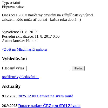
Typ: ostatní
Příprava oslav
Dnes od 16.00 u hasičárny chystání na zítřejší oslavy výročí
založení. Kdo může ať dorazí - každá ruka dobrá :-)
Vytvořeno: 11. 8. 2017
Poslední aktualizace: 11. 8. 2017 0:00
Autor:
Jaroslav Habura
<
Zpět na Mladí hasiči
nahoru
Vyhledávání
Hledaný výraz:
rozšířené vyhledávání ...
Aktuality
9.12.2025
2025.12.09 Camiva na svém místě
26.9.2025
Dotace nadace ČEZ pro SDH Závada