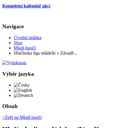
Kompletní kalendář akcí
Navigace
Úvodní stránka
Sbor
Mladí hasiči
Hlučínska liga mládeže v Závadě...
Výběr jazyka
Česky
English
Deutsch
Obsah
<Zpět na
Mladí hasiči