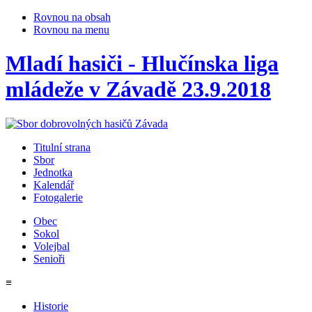
Rovnou na obsah
Rovnou na menu
Mladí hasiči - Hlučínska liga
mládeže v Závadě 23.9.2018
Titulní strana
Sbor
Jednotka
Kalendář
Fotogalerie
Obec
Sokol
Volejbal
Senioři
≡
Historie