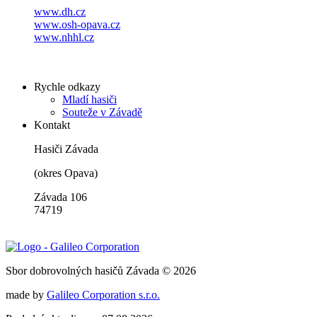
www.dh.cz
www.osh-opava.cz
www.nhhl.cz
Rychle odkazy
Mladí hasiči
Souteže v Závadě
Kontakt
Hasiči Závada
(okres Opava)
Závada 106
74719
Sbor dobrovolných hasičů Závada © 2026
made by
Galileo Corporation s.r.o.