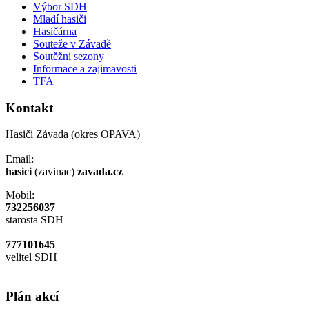
Výbor SDH
Mladí hasiči
Hasičárna
Souteže v Závadě
Soutěžni sezony
Informace a zajimavosti
TFA
Kontakt
Hasiči Závada (okres OPAVA)
Email:
hasici
(zavinac)
zavada.cz
Mobil:
732256037
starosta SDH
777101645
velitel SDH
Plán akcí