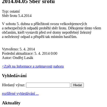
2014.04.05 Sběr šrotu
Typ: ostatní
Sběr šrotu 5.4.2014
V sobotu 5. dubna u příležitosti svozu velkoobjemových
a nebezpečných odpadů proběhl sběr šrotu. Děkujeme tímto všem
občanům, kteři vystavili před své domy nepotřebný železný
a neželezný odpad a přispěli tak místním hasičům.
Vytvořeno: 5. 4. 2014
Poslední aktualizace: 5. 4. 2014 0:00
Autor:
Ondřej Lasák
<
Zpět na Informace a zajimavosti
nahoru
Vyhledávání
Hledaný výraz:
rozšířené vyhledávání ...
Aktuality