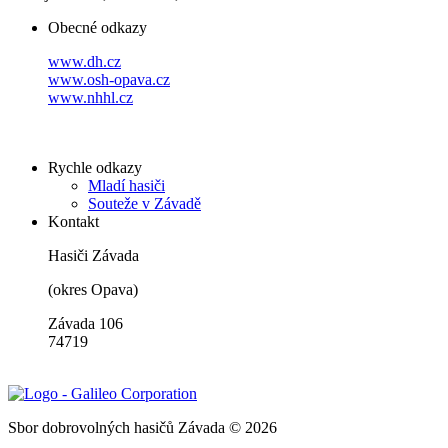
Obecné odkazy
www.dh.cz
www.osh-opava.cz
www.nhhl.cz
Rychle odkazy
Mladí hasiči
Souteže v Závadě
Kontakt
Hasiči Závada
(okres Opava)
Závada 106
74719
Sbor dobrovolných hasičů Závada © 2026