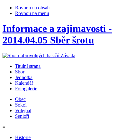
Rovnou na obsah
Rovnou na menu
Informace a zajimavosti -
2014.04.05 Sběr šrotu
Titulní strana
Sbor
Jednotka
Kalendář
Fotogalerie
Obec
Sokol
Volejbal
Senioři
≡
Historie