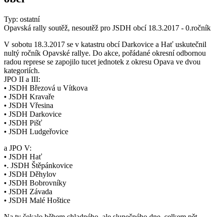
Typ: ostatní
Opavská rally soutěž, nesoutěž pro JSDH obcí 18.3.2017 - 0.ročník
V sobotu 18.3.2017 se v katastru obcí Darkovice a Hať uskutečnil
nultý ročník Opavské rallye. Do akce, pořádané okresní odbornou
radou represe se zapojilo tucet jednotek z okresu Opava ve dvou
kategoriích.
JPO II a III:
• JSDH Březová u Vítkova
• JSDH Kravaře
• JSDH Vřesina
• JSDH Darkovice
• JSDH Pišť
• JSDH Ludgeřovice
a JPO V:
• JSDH Hať
•. JSDH Štěpánkovice
• JSDH Děhylov
• JSDH Bobrovníky
• JSDH Závada
• JSDH Malé Hoštice
Na ty čekalo během chladného, ale slunečného dne, celkem pět