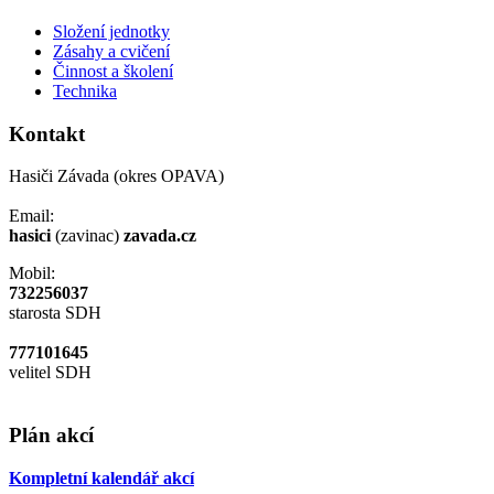
Složení jednotky
Zásahy a cvičení
Činnost a školení
Technika
Kontakt
Hasiči Závada (okres OPAVA)
Email:
hasici
(zavinac)
zavada.cz
Mobil:
732256037
starosta SDH
777101645
velitel SDH
Plán akcí
Kompletní kalendář akcí