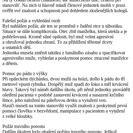
stanovišť. Na nich si hlavně mladí členové jednotek mohli v praxi
ověřit své znalosti a schopnosti pod dohledem zkušenějších kolegů.
Falešní požár a vyhledání osob
Byl nahlášen požár, ale ten se proměnil v řadění otce u táboráku.
Situace se dále komplikovala. Otec zbil manželku, která utekla a je
pohřešovaná. Kromě silné opilosti, byl muž velmi agresivní
a ohrožoval jednotku zbraní. To za přihlížení těhotné dcery
a ostatních dětí.
Jednotka musela změnit taktiku z banálního zásahu a zpacifikovat
agresivního muže, vyhledat a poskytnout pomoc ztracené manželce
a dětem.
Pomoc po pádu z výšky
Při opileckém dýchánku, dvou mužů na hrázi, došlo k pádu do tří
metrové vpusti rybníka. Dospělý muž spadl do šoku a měl krvácení
hlavy. Takový byl námět dalšího úkolu, při němž jednotky prováděli
ošetření pacienta v podobě zastavení krvácení a nasazení krčního
límce, jeho naložení na páteřovou desku a vytažení ven.
Hasiči museli na tomto stanovišti využít znalosti z poskytnutí první
pomoci člověku v bezvědomí, manipulace s pacientem a vytažení
z velké hloubky.
Požár travního porostu
Dalším úkolem bylo uhašení požáru travního porostu. Jelikož