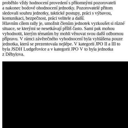
proběhlo vždy hodnocení provedení s přítomnými pozorovateli
a nakonec bodové ohodnocení jednotky. Pozorovatelé přitom
sledovali souhru jednotky, taktické postupy, práci s výbavou,
komunikaci, bezpečnost, práci velitele a další.
Hlavním cílem rally je, umožnit členům jednotek vyzkoušet si různé
situace, se kterými se nesetkávají příliš často. Sami pak mohou
vyhodnotit, kterým tématům by mohli věnovat svou další odbornou
přípravu. V rámci závěrečného vyhodnocení byla vyhlášena pouze
jednotka, která se prezentovala nejlépe. V kategorii JPO II a III to
byla JSDH Ludgeřovice a v kategorii JPO V to byla jednotka
z Děhylova.